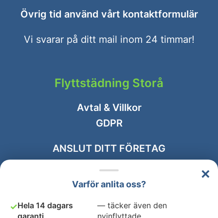
Övrig tid använd vårt
kontaktformulär
Vi svarar på ditt mail inom 24 timmar!
Flyttstädning Storå
Avtal & Villkor
GDPR
ANSLUT DITT FÖRETAG
×
Varför anlita oss?
Hela 14 dagars
— täcker även den
✓
garanti
nyinflyttade