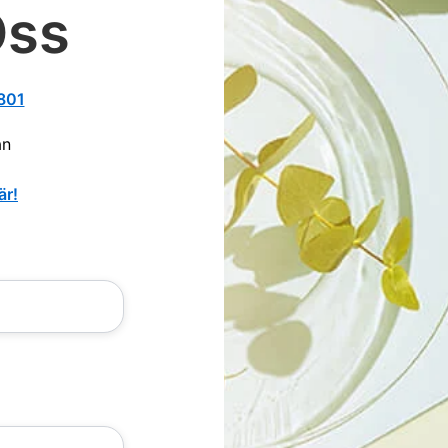
Oss
801
an
är!