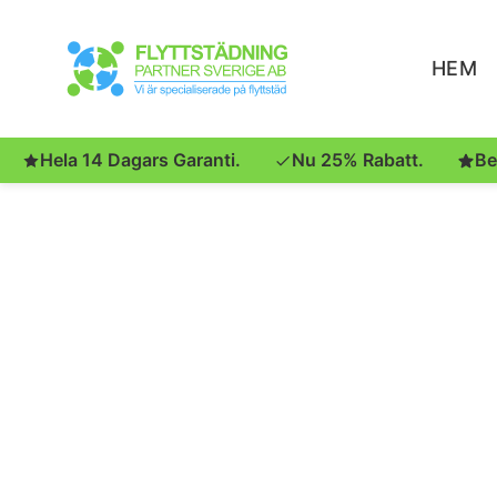
HEM
Hela 14 Dagars Garanti.
Nu 25% Rabatt.
Be