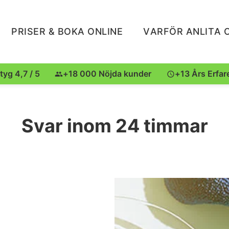
PRISER & BOKA ONLINE
VARFÖR ANLITA 
tyg 4,7 / 5
+18 000 Nöjda kunder
+13 Års Erfar
Svar inom 24 timmar